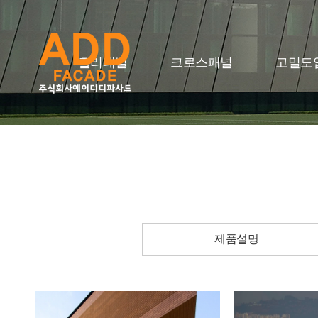
홀리패널
크로스패널
고밀도
제품설명